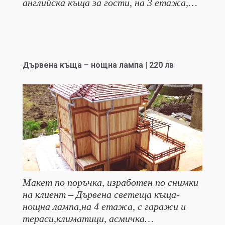
английска къща за гости, на 3 етажа,…
Дървена къща – нощна лампа | 220 лв
Макет по поръчка, изработен по снимки
на клиент – Дървена светеща къща-
нощна лампа,на 4 етажа, с гаражи и
тераси,климатици, асмичка…