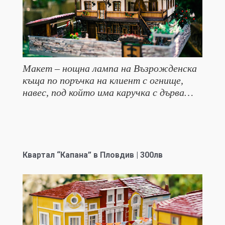
Макет – нощна лампа на Възрожденска
къща по поръчка на клиент с огнище,
навес, под който има каручка с дърва…
Квартал “Капана” в Пловдив | 300лв