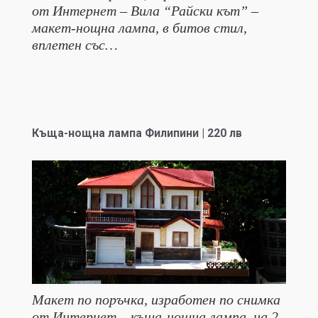
от Интернет – Вила “Райски кът” –
макет-нощна лампа, в битов стил,
вплетен със…
Къща-нощна лампа Филипини | 220 лв
Макет по поръчка, изработен по снимка
от Интернет – къща-нощна лампа, на 2