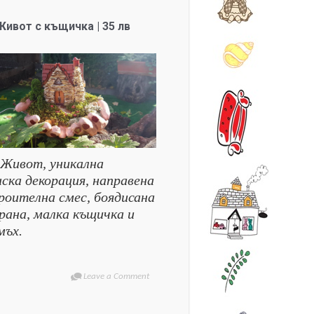
ивот с къщичка | 35 лв
Живот, уникална
нска декорация, направена
роителна смес, боядисана
ирана, малка къщичка и
мъх.
Leave a Comment