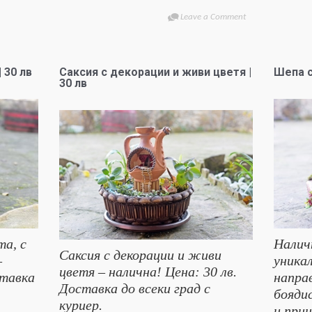
Leave a Comment
 30 лв
Саксия с декорации и живи цветя |
Шепа с
30 лв
а, с
Налич
Саксия с декорации и живи
–
уникал
цветя – налична! Цена: 30 лв.
ставка
напра
Доставка до всеки град с
боядис
куриер.
и прин