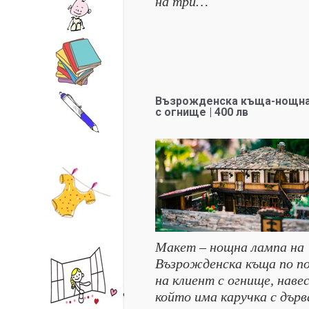
на три…
Възрожденска къща-нощна
с огнище | 400 лв
Макет – нощна лампа на
Възрожденска къща по п
на клиент с огнище, навес
който има каручка с дър