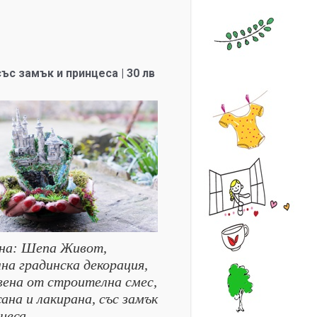
ъс замък и принцеса | 30 лв
на: Шепа Живот,
на градинска декорация,
вена от строителна смес,
ана и лакирана, със замък
цеса.