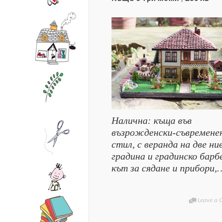
Налична: къща във
възрожденски-съвремене
стил, с веранда на две ни
градина и градинско барб
кът за сядане и прибори,
Leave a