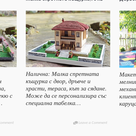
Налична: Малка спретната
Макет
н
къщурка с двор, дръвче и
мелни
ва,
храсти, тераса, кът за сядане.
механ
екю с
Може да се персонализира със
клиент
…
специална табелка…
каруц
 Comment
Leave a Comment