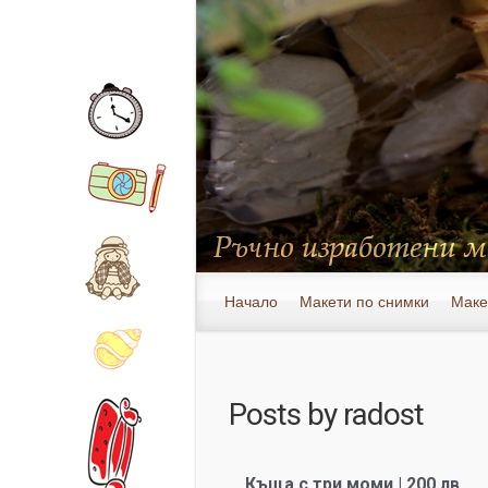
Начало
Макети по снимки
Маке
Posts by
radost
Къща с три моми | 200 лв