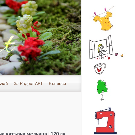
ъчай
За Радост АРТ
Въпроси
а вятърна мелница | 120 лв