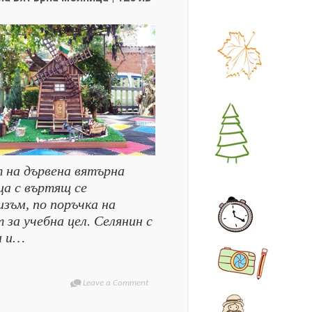
 на дървена вятърна
ца с въртящ се
изъм, по поръчка на
 за учебна цел. Селянин с
а и…
Leave a Comment