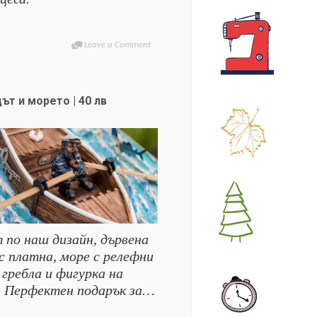
Leave a Comment
ът и морето | 40 лв
 по наш дизайн, дървена
с платна, море с релефни
 гребла и фигурка на
. Перфектен подарък за…