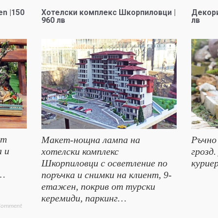
n |150
Хотелски комплекс Шкорпиловци |
Декори
960 лв
лв
от
Макет-нощна лампа на
Ръчно
а и
хотелски комплекс
грозд.
Шкорпиловци с осветление по
куриер
и…
поръчка и снимки на клиент, 9-
етажен, покрив от турски
керемиди, паркинг…
 Comment