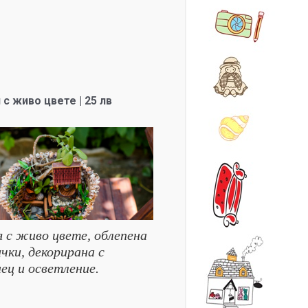
 с живо цвете | 25 лв
я с живо цвете, облепена
чки, декорирана с
ец и осветление.