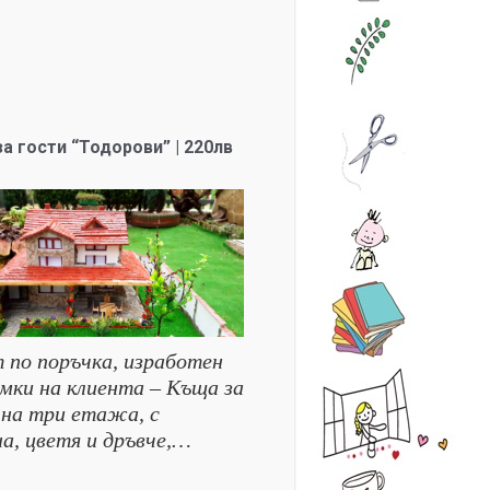
а гости “Тодорови” | 220лв
 по поръчка, изработен
имки на клиента – Къща за
 на три етажа, с
на, цветя и дръвче,…