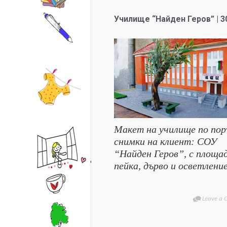
Училище “Найден Геров” | 3
Макет на училище по пор
снимки на клиент: СОУ
“Найден Геров”, с площад
пейка, дърво и осветление
Leave a