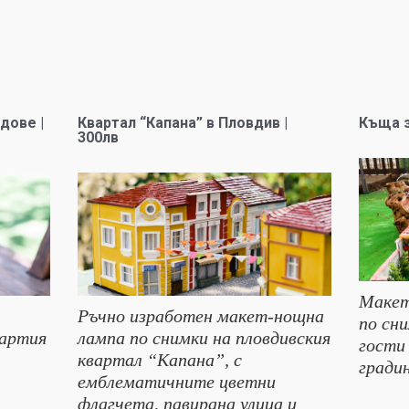
дове |
Квартал “Капана” в Пловдив |
Къща з
300лв
Макет
Ръчно изработен макет-нощна
по сн
хартия
лампа по снимки на пловдивския
гости
квартал “Капана”, с
гради
емблематичните цветни
флагчета, павирана улица и