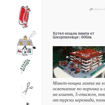
Leave a
Хотел нощна лампа от
Шкорпиловци | 600лв
Макет-нощна лампа на х
осветление по поръчка и 
на клиент, 5-етажен, по
от турски керемиди, пло