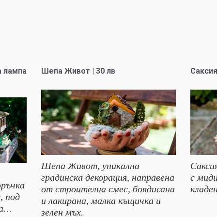
 лампа
Шепа Живот | 30 лв
Саксия
Шепа Живот, уникална
Сакси
градинска декорация, направена
с миди
оръчка
от строителна смес, боядисана
кладен
, под
и лакирана, малка къщичка и
ва…
зелен мъх.