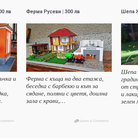
00 лв
Ферма Русеви | 300 лв
Шепа Ж
Шепа 
ъчка и
Ферма с къща на два етажа,
гради
беседка с барбекю и кът за
от ст
ка,
сядане, поляни с цветя, доилна
и лак
.
зала с крави,…
зелен 
 Comment
Leave a Comment