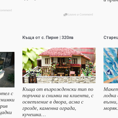
 Comment
Leave a Comment
Къща от с. Пирне | 320лв
Старец
Къща от възрожденски тип по
Макет
отел с
поръчка и снимки на клиента, с
лодка 
снимки
осветление в двора, асма с
вълни,
крив
грозде, каменна ограда,
моряк
щадки
кучешка…