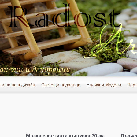
ти по наш дизайн
Светещи подаръци
Налични Модели
Пор
Малка спретната къщурка|70 лв
Дървен